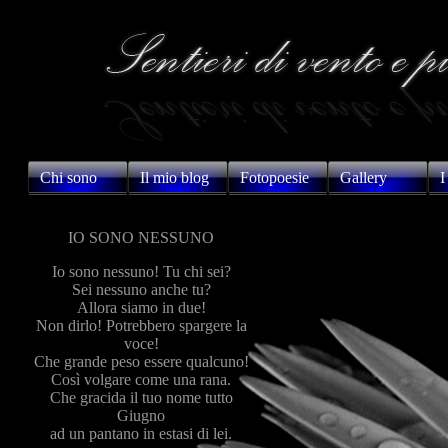
Chi sono
Il mio blog
Fotopoesie
Gallery
I
IO SONO NESSUNO
Io sono nessuno! Tu chi sei?
Sei nessuno anche tu?
Allora siamo in due!
Non dirlo! Potrebbero spargere la
voce!
Che grande peso essere qualcuno!
Così volgare come una rana.
Che gracida il tuo nome tutto
Giugno
ad un pantano in estasi di lei.