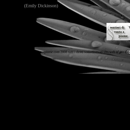
(Emily Dickinson)
Copyright sentieridiventoepiume.com 2008 tutti i diritti sono riservati sito web ideato da